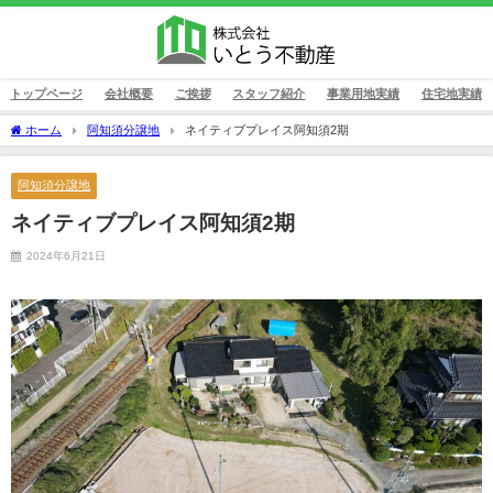
トップページ
会社概要
ご挨拶
スタッフ紹介
事業用地実績
住宅地実績
ホーム
阿知須分譲地
ネイティブプレイス阿知須2期
阿知須分譲地
ネイティブプレイス阿知須2期
2024年6月21日