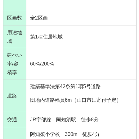
区画数
全2区画
用途地
第1種住居地域
域
建ぺい
率/容
60%/200%
積率
建築基準法第42条第1項5号道路
道路
団地内道路幅員6m（山口市に寄付予定）
交通
JR宇部線 阿知須駅 徒歩8分
阿知須小学校 300m 徒歩4分