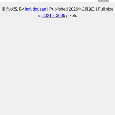
販売状況
By
itofudousan
|
Published
2026年2月9日
|
Full size
is
3021 × 3036
pixels