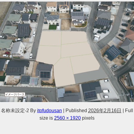
名称未設定-2
By
itofudousan
|
Published
2026年2月16日
|
Full
size is
2560 × 1920
pixels