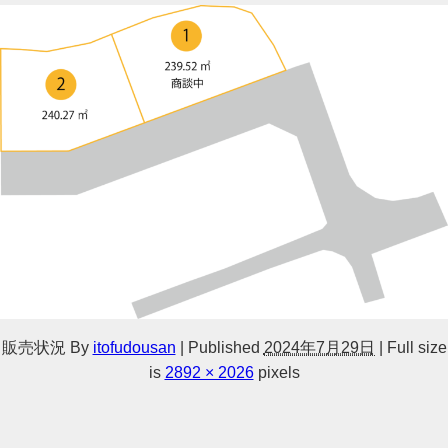
販売状況
By
itofudousan
|
Published
2024年7月29日
|
Full size
is
2892 × 2026
pixels