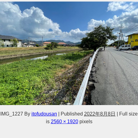
IMG_1227
By
itofudousan
|
Published
2022年8月8日
|
Full size
is
2560 × 1920
pixels