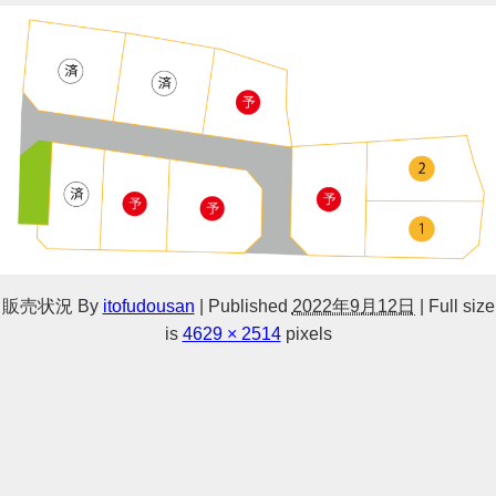
販売状況
By
itofudousan
|
Published
2022年9月12日
|
Full size
is
4629 × 2514
pixels