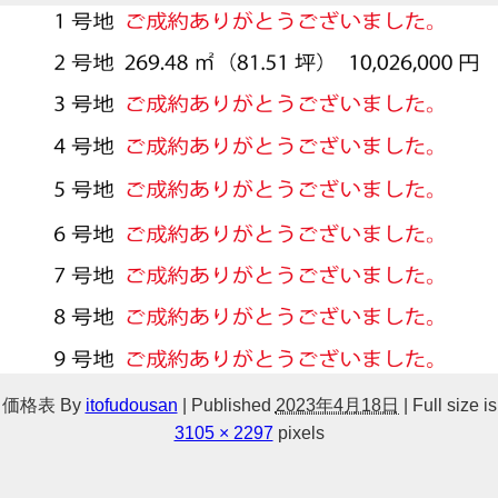
価格表
By
itofudousan
|
Published
2023年4月18日
|
Full size is
3105 × 2297
pixels