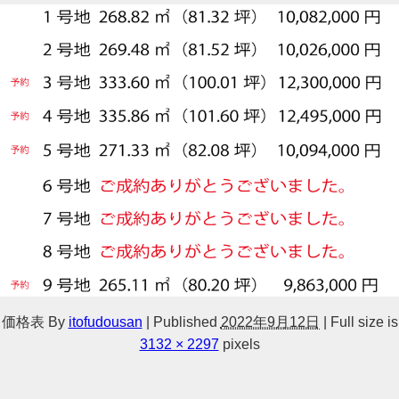
価格表
By
itofudousan
|
Published
2022年9月12日
|
Full size is
3132 × 2297
pixels