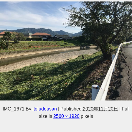
IMG_1671
By
itofudousan
|
Published
2020年11月20日
|
Full
size is
2560 × 1920
pixels